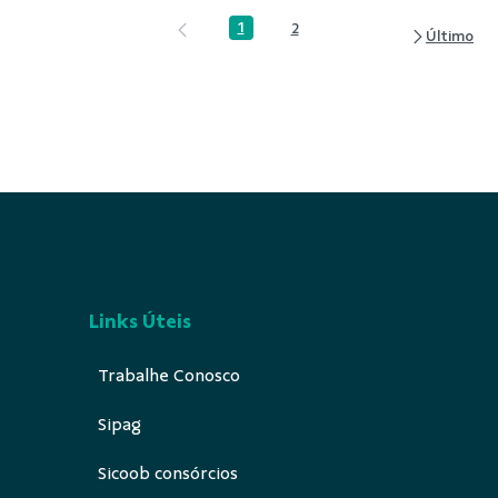
1
2
Página
Página
Links Úteis
Trabalhe Conosco
Sipag
Sicoob consórcios