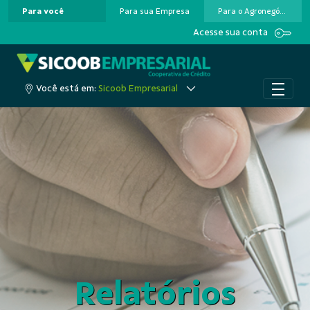
Para você
Para sua Empresa
Para o Agronegócio
Pular para o Conteúdo principal
Acesse sua conta
Você está em:
Sicoob Empresarial
Relatórios