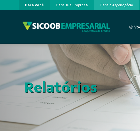
Para você
Para sua Empresa
Para o Agronegócio
Pular para o Conteúdo principal
Voc
Relatórios