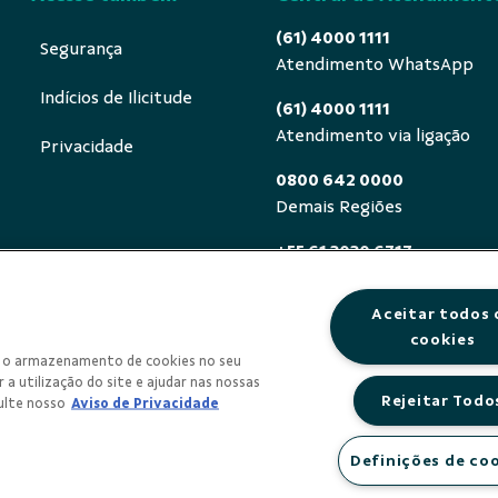
(61) 4000 1111
Segurança
Atendimento WhatsApp
Indícios de Ilicitude
(61) 4000 1111
Atendimento via ligação
Privacidade
0800 642 0000
Demais Regiões
+55 61 3030 6717
Exterior (ligue a cobrar)
Aceitar todos 
0800 940 0458
cookies
Deficientes auditivos ou de
om o armazenamento de cookies no seu
segunda a sexta, das 8h às 
 a utilização do site e ajudar nas nossas
Rejeitar Todo
ulte nosso
Aviso de Privacidade
Definições de co