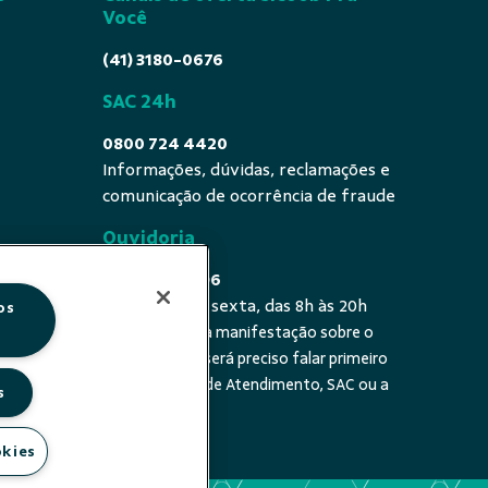
Você
(41) 3180-0676
SAC 24h
0800 724 4420
Informações, dúvidas, reclamações e
comunicação de ocorrência de fraude
Ouvidoria
0800 725 0996
De segunda a sexta, das 8h às 20h
os
É a sua primeira manifestação sobre o
 fala - De
tema? Se sim, será preciso falar primeiro
20h
com a Central de Atendimento, SAC ou a
s
cooperativa.
okies