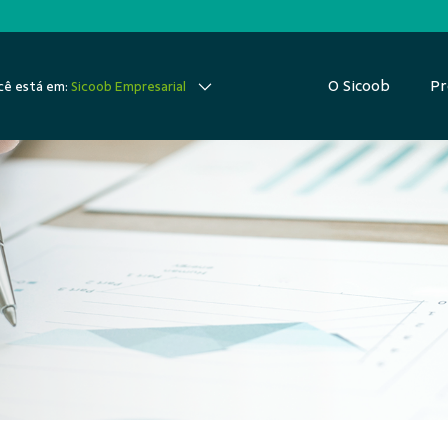
O Sicoob
Pr
ê está em:
Sicoob Empresarial