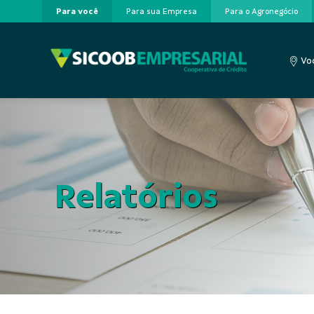
Para você
Para sua Empresa
Para o Agronegócio
Pular para o Conteúdo principal
Voc
Relatórios