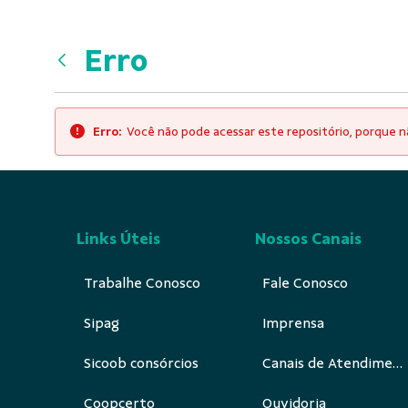
Erro
Voltar
Erro:
Você não pode acessar este repositório, porque nã
Links Úteis
Nossos Canais
Trabalhe Conosco
Fale Conosco
Sipag
Imprensa
Sicoob consórcios
Canais de Atendimento
Coopcerto
Ouvidoria