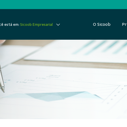
O Sicoob
Pr
ê está em:
Sicoob Empresarial