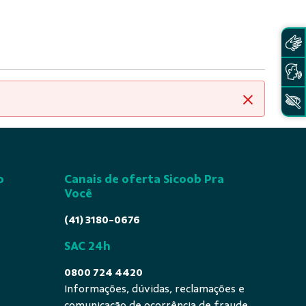
Fechar
o
Canais de oferta Sicoob Pra
Você
(41) 3180-0676
SAC 24h
0800 724 4420
Informações, dúvidas, reclamações e
comunicação de ocorrência de fraude