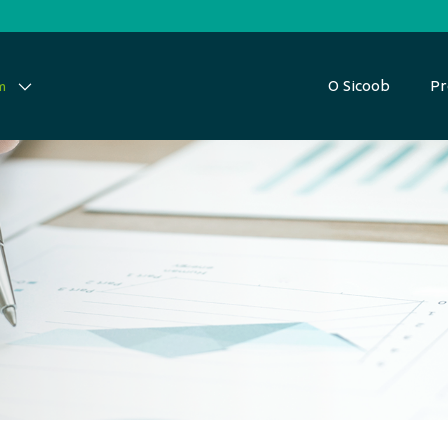
O Sicoob
Pr
m