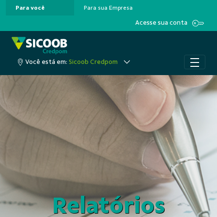
Para você
Para sua Empresa
Pular para o Conteúdo principal
Acesse sua conta
Você está em:
Sicoob Credpom
Relatórios