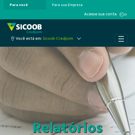
Para você
Para sua Empresa
Pular para o Conteúdo principal
Acesse sua conta
Você está em:
Sicoob Credpom
Relatórios