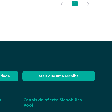
1
Página
lidade
Mais que uma escolha
o
Canais de oferta Sicoob Pra
Você