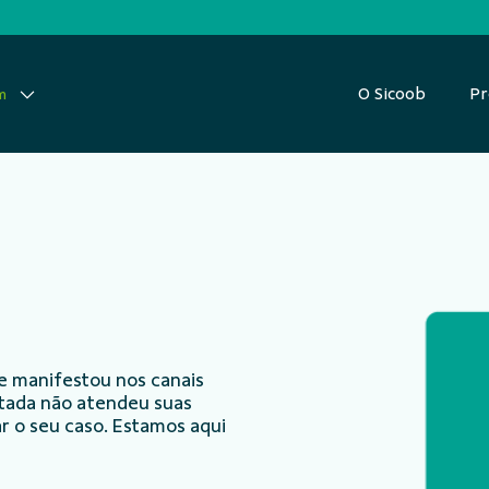
O Sicoob
Pr
m
e manifestou nos canais
ntada não atendeu suas
r o seu caso. Estamos aqui