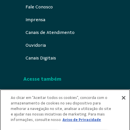
Fale Conosco
Imprensa
Canais de Atendimento
Ouvidoria
Canais Digitais
Acesse também
Segurança
Ao clicar em "Aceitar todos os cookies", concorda com o
armazenamento de cookies no seu dispositivo para
Indícios de Ilícitude
melhorar a navegação no site, analisar a utilização do site
e ajudar nas nossas iniciativas de marketing. Para mais
Privacidade
informações, consulte nosso
Aviso de Privacidade