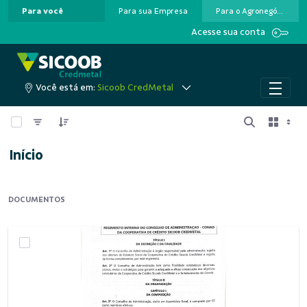
Para você
Para sua Empresa
Para o Agronegócio
Pular para o Conteúdo principal
Acesse sua conta
Você está em:
Sicoob CredMetal
0 de 2 Itens selecionados
Início
DOCUMENTOS