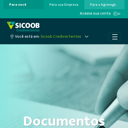
Para você
Para sua Empresa
Para o Agronegócio
Pular para o Conteúdo principal
Acesse sua conta
Você está em:
Sicoob Credivertentes
Documentos