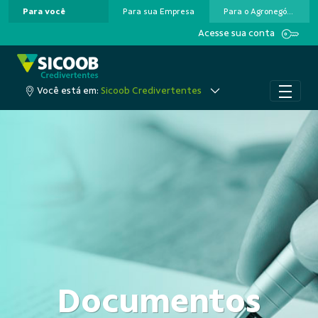
Para você
Para sua Empresa
Para o Agronegócio
Pular para o Conteúdo principal
Acesse sua conta
Você está em:
Sicoob Credivertentes
Documentos