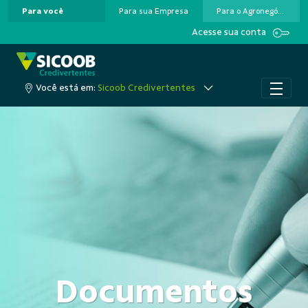
Para você
Para sua Empresa
Para o Agronegócio
Pular para o Conteúdo principal
Acesse sua conta
Você está em:
Sicoob Credivertentes
Documentos