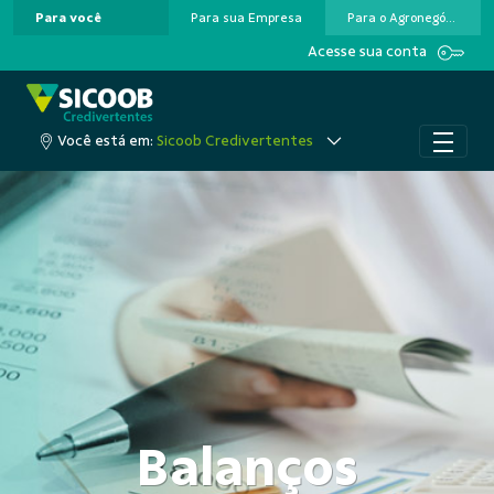
Para você
Para sua Empresa
Para o Agronegócio
Pular para o Conteúdo principal
Acesse sua conta
Você está em:
Sicoob Credivertentes
Balanços