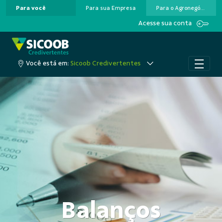
Para você
Para sua Empresa
Para o Agronegócio
Pular para o Conteúdo principal
Acesse sua conta
Você está em:
Sicoob Credivertentes
Balanços