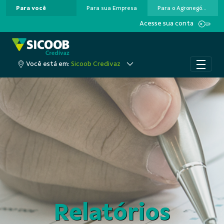
Para você
Para sua Empresa
Para o Agronegócio
Pular para o Conteúdo principal
Acesse sua conta
Você está em:
Sicoob Credivaz
Relatórios