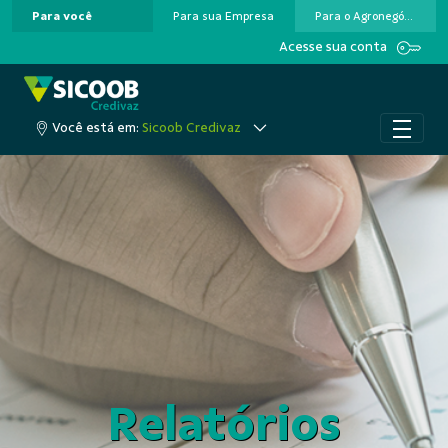
Para você
Para sua Empresa
Para o Agronegócio
Pular para o Conteúdo principal
Acesse sua conta
Você está em:
Sicoob Credivaz
Relatórios