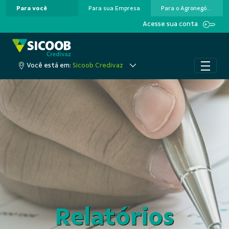
Para você
Para sua Empresa
Para o Agronegócio
Pular para o Conteúdo principal
Acesse sua conta
Você está em:
Sicoob Credivaz
Relatórios