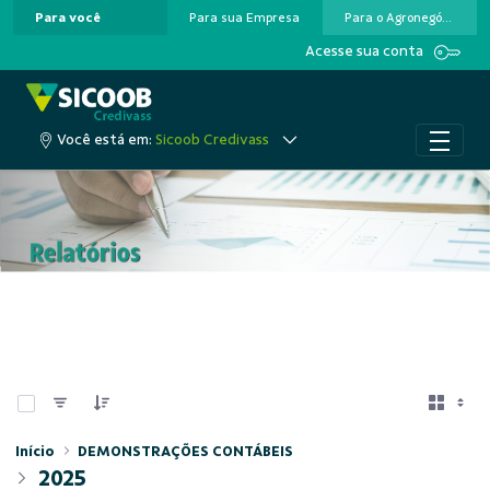
Para você
Para sua Empresa
Para o Agronegócio
Pular para o Conteúdo principal
Acesse sua conta
Você está em:
Sicoob Credivass
0 de 2 Itens selecionados
Início
DEMONSTRAÇÕES CONTÁBEIS
2025