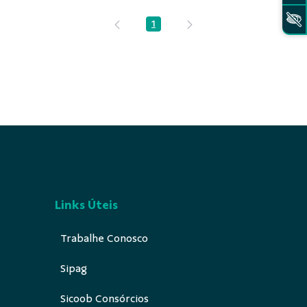
1
Página
Links Úteis
Trabalhe Conosco
Sipag
Sicoob Consórcios