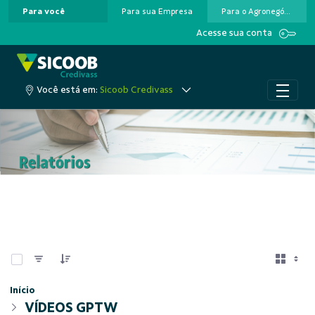
Para você
Para sua Empresa
Para o Agronegócio
Pular para o Conteúdo principal
Acesse sua conta
Você está em:
Sicoob Credivass
0 de 1 Itens selecionados
Início
VÍDEOS GPTW