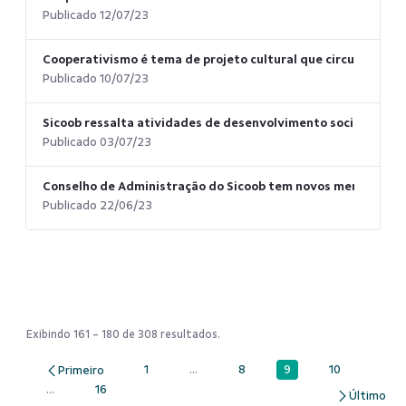
Publicado 12/07/23
Cooperativismo é tema de projeto cultural que circulará por 
Publicado 10/07/23
Sicoob ressalta atividades de desenvolvimento social em Re
Publicado 03/07/23
Conselho de Administração do Sicoob tem novos membros
Publicado 22/06/23
Exibindo 161 - 180 de 308 resultados.
9
1
...
8
10
Página
Página
Páginas intermediárias Usar ABA para 
Página
Página
...
16
Páginas intermediárias Usar ABA para navegar.
Página