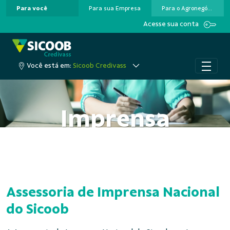
Para você
Para sua Empresa
Para o Agronegócio
Pular para o Conteúdo principal
Acesse sua conta
Você está em:
Sicoob Credivass
Imprensa
Assessoria de Imprensa Nacional
do Sicoob