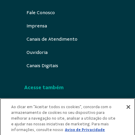
Fale Conosco
Imprensa
Canais de Atendimento
Ouvidoria
Canais Digitais
Acesse também
Segurança
Ao clicar em "Aceitar todos os cookies", concorda com o
armazenamento de cookies no seu dispositivo para
Indícios de ilicitude
melhorar a navegação no site, analisar a utilização do site
e ajudar nas nossas iniciativas de marketing. Para mais
Privacidade
informações, consulte nosso
Aviso de Privacidade