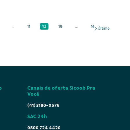
12
...
11
13
...
16
Página
ágina
Páginas intermediárias Usar ABA para navegar.
Página
Página
Páginas intermediárias Usar A
Página
o
Canais de oferta Sicoob Pra
Você
(41) 3180-0676
SAC 24h
0800 724 4420