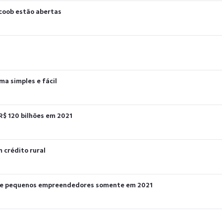
icoob estão abertas
a simples e fácil
R$ 120 bilhões em 2021
m crédito rural
cro e pequenos empreendedores somente em 2021