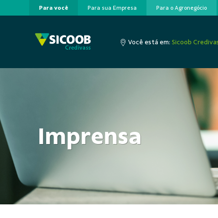
Para você
Para sua Empresa
Para o Agronegócio
Pular para o Conteúdo principal
Você está em:
Sicoob Crediva
Imprensa