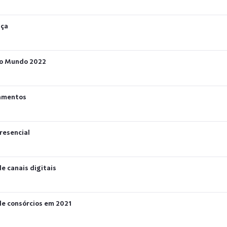
nça
 do Mundo 2022
namentos
resencial
e canais digitais
de consórcios em 2021