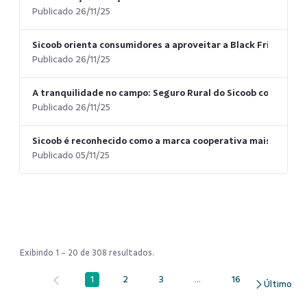
Publicado 26/11/25
Sicoob orienta consumidores a aproveitar a Black Friday e o
Publicado 26/11/25
A tranquilidade no campo: Seguro Rural do Sicoob como escu
Publicado 26/11/25
Sicoob é reconhecido como a marca cooperativa mais valiosa 
Publicado 05/11/25
Exibindo 1 - 20 de 308 resultados.
1
2
3
...
16
Página
Página
Página
Páginas intermediárias Us
Página