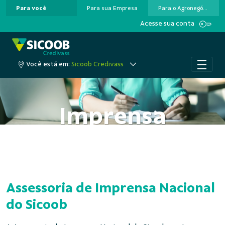
Para você
Para sua Empresa
Para o Agronegócio
Pular para o Conteúdo principal
Acesse sua conta
Você está em:
Sicoob Credivass
Imprensa
Assessoria de Imprensa Nacional
do Sicoob