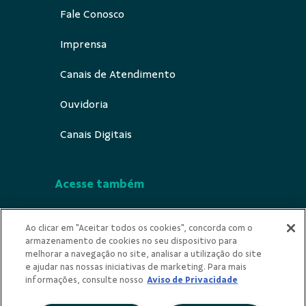
Fale Conosco
Imprensa
Canais de Atendimento
Ouvidoria
Canais Digitais
Acesse também
Segurança
Ao clicar em "Aceitar todos os cookies", concorda com o
armazenamento de cookies no seu dispositivo para
Indícios de ilicitude
melhorar a navegação no site, analisar a utilização do site
e ajudar nas nossas iniciativas de marketing. Para mais
Privacidade
informações, consulte nosso
Aviso de Privacidade