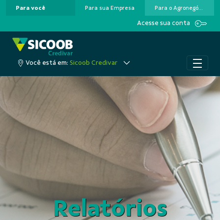
Para você
Para sua Empresa
Para o Agronegócio
Pular para o Conteúdo principal
Acesse sua conta
Você está em:
Sicoob Credivar
Relatórios