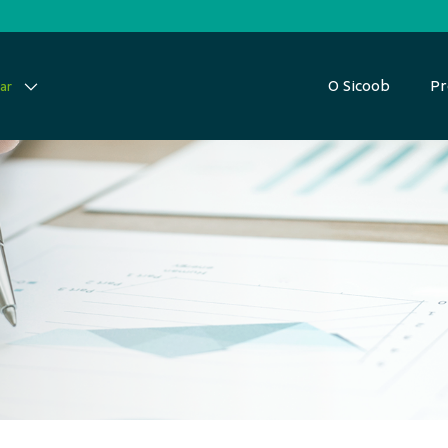
O Sicoob
Pr
ar