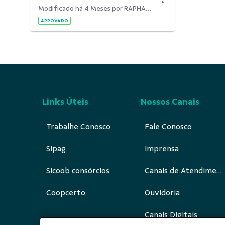
Modificado há 4 Meses por RAPHAEL BISCARO SANTANA.
APROVADO
Links Úteis
Nossos Canais
Trabalhe Conosco
Fale Conosco
Sipag
Imprensa
Sicoob consórcios
Canais de Atendimento
Coopcerto
Ouvidoria
Canais Digitais