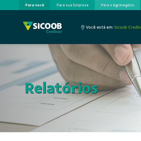
Para você
Para sua Empresa
Para o Agronegócio
Pular para o Conteúdo principal
Você está em:
Sicoob Crediv
Relatórios