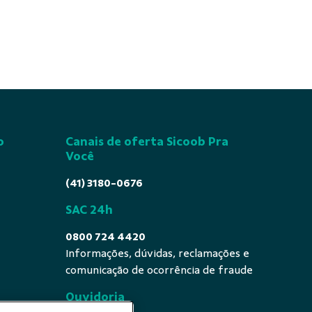
o
Canais de oferta Sicoob Pra
Você
(41) 3180-0676
SAC 24h
0800 724 4420
Informações, dúvidas, reclamações e
comunicação de ocorrência de fraude
Ouvidoria