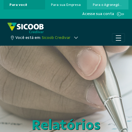
Para você
Para sua Empresa
Para o Agronegócio
Pular para o Conteúdo principal
Acesse sua conta
Você está em:
Sicoob Credivar
Relatórios