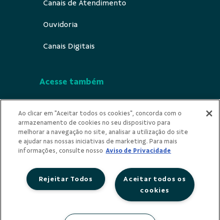
Canais de Atendimento
Ouvidoria
Canais Digitais
Acesse também
Segurança
Ao clicar em "Aceitar todos os cookies", concorda com o
armazenamento de cookies no seu dispositivo para
Indícios de Ilicitude
melhorar a navegação no site, analisar a utilização do site
e ajudar nas nossas iniciativas de marketing. Para mais
Privacidade
informações, consulte nosso
Aviso de Privacidade
Rejeitar Todos
Aceitar todos os
cookies
Redes Sociais