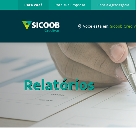
Para você
Para sua Empresa
Para o Agronegócio
Pular para o Conteúdo principal
Você está em:
Sicoob Crediv
Relatórios