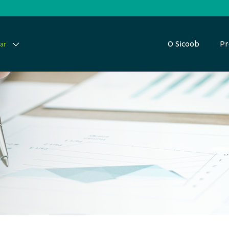
O Sicoob
Pr
ar