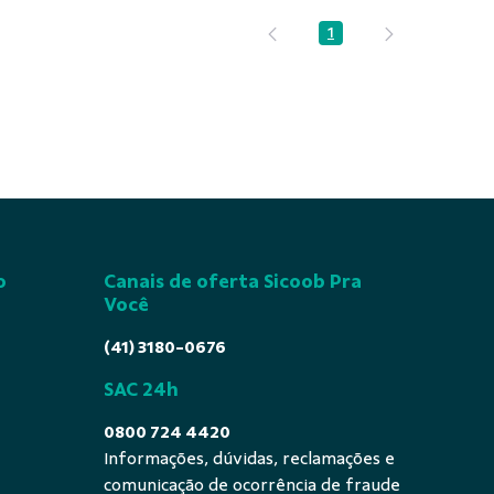
1
Página
o
Canais de oferta Sicoob Pra
Você
(41) 3180-0676
SAC 24h
0800 724 4420
Informações, dúvidas, reclamações e
comunicação de ocorrência de fraude