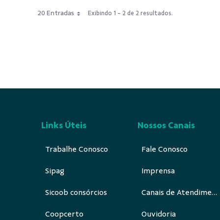
20 Entradas
Exibindo 1 - 2 de 2 resultados.
Links Úteis
Nossos Canais
Trabalhe Conosco
Fale Conosco
Sipag
Imprensa
Sicoob consórcios
Canais de Atendimento
Coopcerto
Ouvidoria