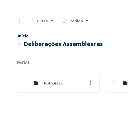
0 de 2 Itens selecionados
Filtro
Pedido
Início
Deliberações Assembleares
PASTAS
ATAS A.G.O