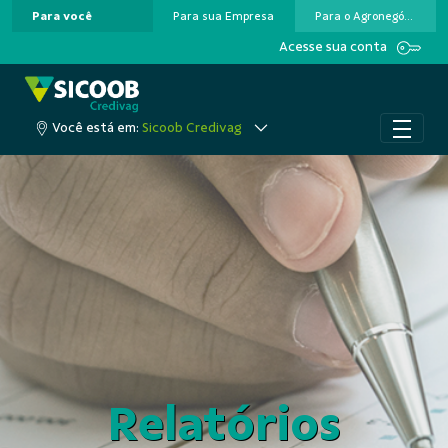
Para você
Para sua Empresa
Para o Agronegócio
Pular para o Conteúdo principal
Acesse sua conta
Você está em:
Sicoob Credivag
Relatórios