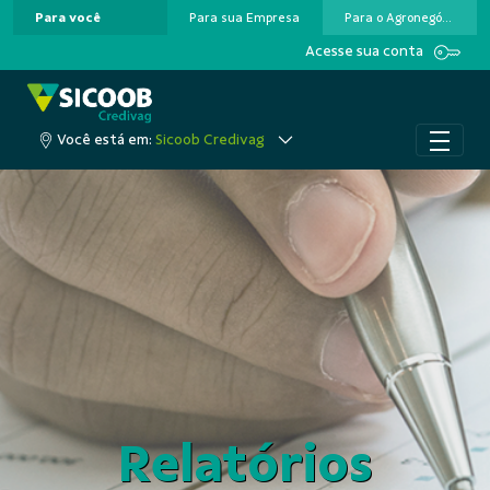
Para você
Para sua Empresa
Para o Agronegócio
Pular para o Conteúdo principal
Acesse sua conta
Você está em:
Sicoob Credivag
Relatórios