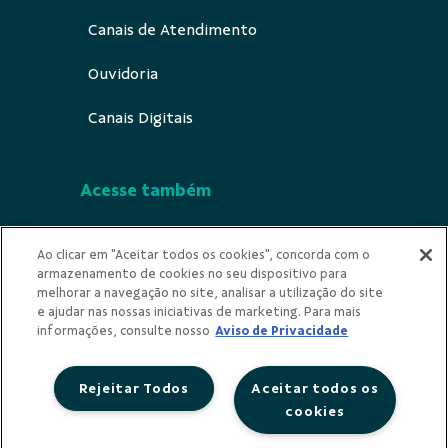
Canais de Atendimento
Ouvidoria
Canais Digitais
Acesse também
Segurança
Ao clicar em "Aceitar todos os cookies", concorda com o
armazenamento de cookies no seu dispositivo para
Indícios de Ilicitude
melhorar a navegação no site, analisar a utilização do site
e ajudar nas nossas iniciativas de marketing. Para mais
Privacidade
informações, consulte nosso
Aviso de Privacidade
Rejeitar Todos
Aceitar todos os
cookies
Redes Sociais