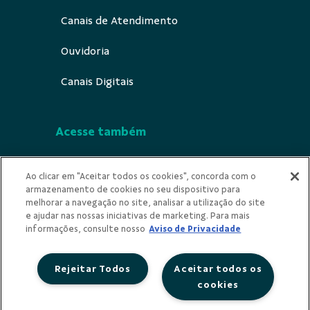
Canais de Atendimento
Ouvidoria
Canais Digitais
Acesse também
Segurança
Ao clicar em "Aceitar todos os cookies", concorda com o
armazenamento de cookies no seu dispositivo para
Indícios de Ilicitude
melhorar a navegação no site, analisar a utilização do site
e ajudar nas nossas iniciativas de marketing. Para mais
Privacidade
informações, consulte nosso
Aviso de Privacidade
Rejeitar Todos
Aceitar todos os
cookies
Redes Sociais