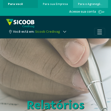
Para você
Para sua Empresa
Para o Agronegócio
Pular para o Conteúdo principal
Acesse sua conta
Você está em:
Sicoob Credivag
Relatórios