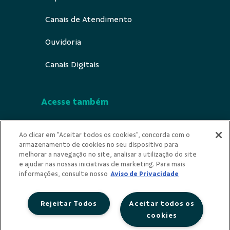
Canais de Atendimento
Ouvidoria
Canais Digitais
Acesse também
Segurança
Ao clicar em "Aceitar todos os cookies", concorda com o
armazenamento de cookies no seu dispositivo para
Indícios de Ilicitude
melhorar a navegação no site, analisar a utilização do site
e ajudar nas nossas iniciativas de marketing. Para mais
Privacidade
informações, consulte nosso
Aviso de Privacidade
Rejeitar Todos
Aceitar todos os
cookies
Redes Sociais