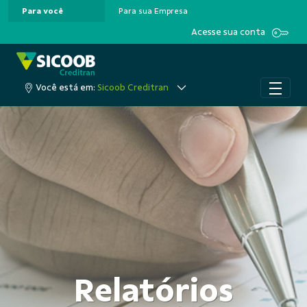
Para você
Para sua Empresa
Pular para o Conteúdo principal
Acesse sua conta
Você está em:
Sicoob Creditran
Relatórios