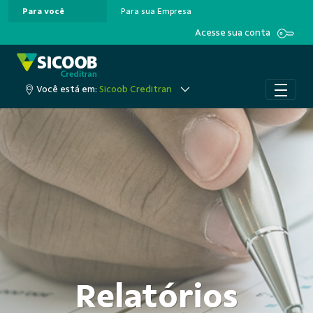
Para você
Para sua Empresa
Pular para o Conteúdo principal
Acesse sua conta
Você está em:
Sicoob Creditran
Relatórios