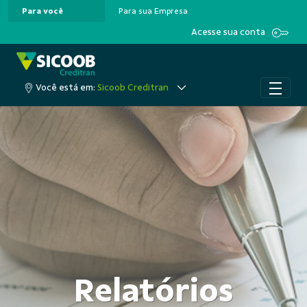
Para você
Para sua Empresa
Pular para o Conteúdo principal
Acesse sua conta
Você está em:
Sicoob Creditran
Relatórios