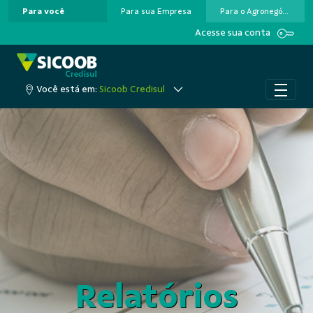
Para você
Para sua Empresa
Para o Agronegócio
Pular para o Conteúdo principal
Acesse sua conta
Você está em:
Sicoob Credisul
Relatórios