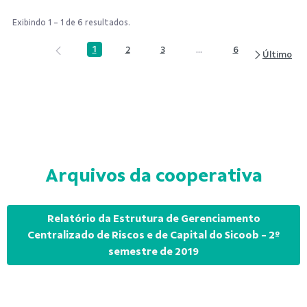
Exibindo 1 - 1 de 6 resultados.
1
2
3
...
6
Página
Página
Página
Páginas intermediárias Us
Página
Arquivos da cooperativa
Relatório da Estrutura de Gerenciamento
Centralizado de Riscos e de Capital do Sicoob - 2º
semestre de 2019