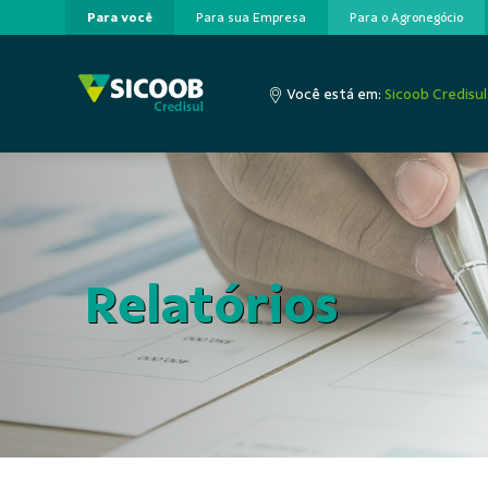
Para você
Para sua Empresa
Para o Agronegócio
Pular para o Conteúdo principal
Você está em:
Sicoob Credisul
Relatórios