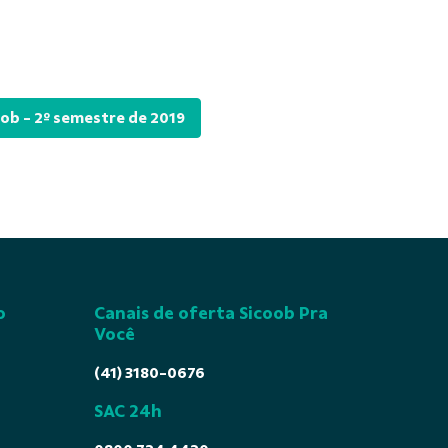
oob - 2º semestre de 2019
o
Canais de oferta Sicoob Pra
Você
(41) 3180-0676
SAC 24h