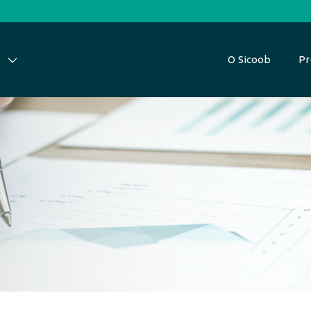
O Sicoob
Pr