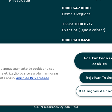
Privacidade
0800 642 0000
Demais Regiões
+55 61 3030 6717
Exterior (ligue a cobrar)
0800 940 0458
Deficientes auditivos ou de
segunda a sexta, das 8h às 
Aceitar todos 
cookies
om o armazenamento de cookies no seu
 a utilização do site e ajudar nas nossas
Rejeitar Todo
ulte nosso
Aviso de Privacidade
Definições de co
REDITO E INVESTIMENTO DO SUDOESTE DA AMAZONIA LTDA 
CNPJ 03.632.872/0001-60