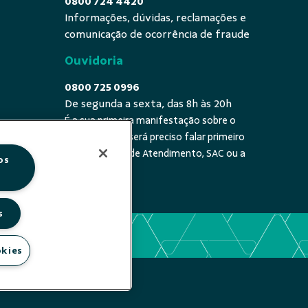
0800 724 4420
Informações, dúvidas, reclamações e
comunicação de ocorrência de fraude
Ouvidoria
0800 725 0996
De segunda a sexta, das 8h às 20h
É a sua primeira manifestação sobre o
 fala - De
tema? Se sim, será preciso falar primeiro
20h
com a Central de Atendimento, SAC ou a
os
cooperativa.
s
okies
- SICOOB CREDISUL