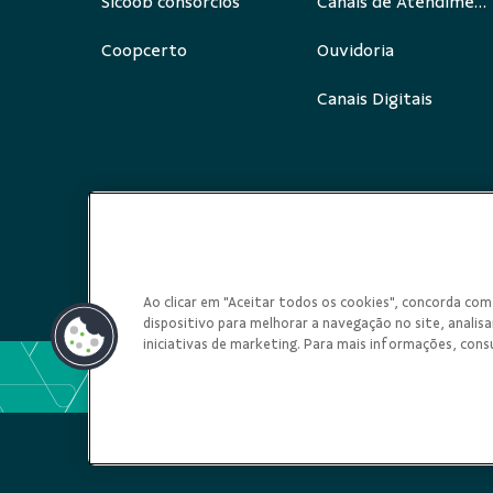
Sicoob consórcios
Canais de Atendimento
Coopcerto
Ouvidoria
Canais Digitais
Redes Sociais
Ao clicar em "Aceitar todos os cookies", concorda c
dispositivo para melhorar a navegação no site, analisar
iniciativas de marketing. Para mais informações, cons
COOPERATIVA DE C