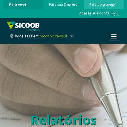
Para você
Para sua Empresa
Para o Agronegócio
Pular para o Conteúdo principal
Acesse sua conta
Você está em:
Sicoob Credisul
Relatórios