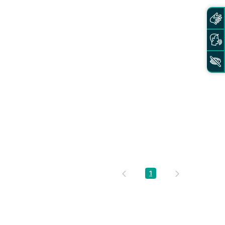
1
Página