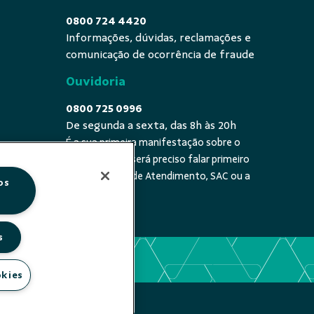
0800 724 4420
Informações, dúvidas, reclamações e
comunicação de ocorrência de fraude
Ouvidoria
0800 725 0996
De segunda a sexta, das 8h às 20h
É a sua primeira manifestação sobre o
 fala - De
tema? Se sim, será preciso falar primeiro
20h
com a Central de Atendimento, SAC ou a
os
cooperativa.
s
okies
- SICOOB CREDISUL