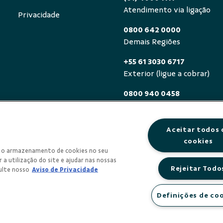
Atendimento via ligação
Privacidade
0800 642 0000
Demais Regiões
+55 61 3030 6717
Exterior (ligue a cobrar)
0800 940 0458
Deficientes auditivos ou de
segunda a sexta, das 8h às 
Aceitar todos 
cookies
om o armazenamento de cookies no seu
 a utilização do site e ajudar nas nossas
Rejeitar Todo
ulte nosso
Aviso de Privacidade
Definições de co
REDITO E INVESTIMENTO DO SUDOESTE DA AMAZONIA LTDA 