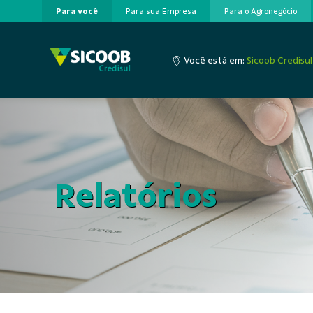
Para você
Para sua Empresa
Para o Agronegócio
Pular para o Conteúdo principal
Você está em:
Sicoob Credisul
Relatórios