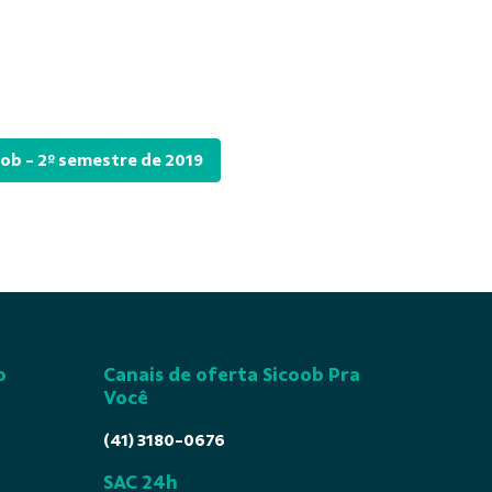
oob - 2º semestre de 2019
o
Canais de oferta Sicoob Pra
Você
(41) 3180-0676
SAC 24h