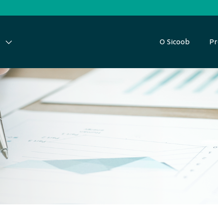
O Sicoob
Pr