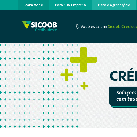
Para você
Para sua Empresa
Para o Agronegócio
Pular para o Conteúdo principal
Você está em:
Sicoob Credisu