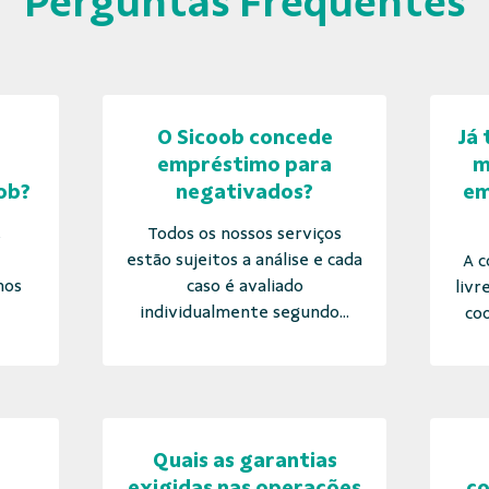
Perguntas Frequentes
O Sicoob concede
Já 
e
empréstimo para
m
ob?
negativados?
em
,
Todos os nossos serviços
estão sujeitos a análise e cada
A c
mos
caso é avaliado
livr
individualmente segundo...
coo
Quais as garantias
exigidas nas operações
co