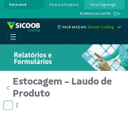
Para você
Para sua Empresa
Para o Agronegócio
Pular para o Conteúdo principal
Acesse sua conta
Você está em:
Sicoob Credisg
Estocagem - Laudo de
Produto