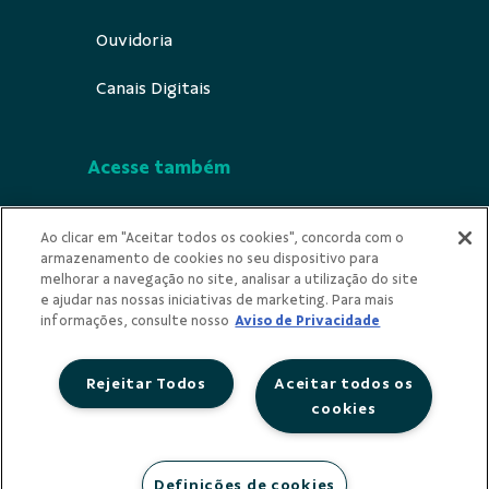
Ouvidoria
Canais Digitais
Acesse também
Segurança
Ao clicar em "Aceitar todos os cookies", concorda com o
armazenamento de cookies no seu dispositivo para
Indícios de Ilicitude
melhorar a navegação no site, analisar a utilização do site
e ajudar nas nossas iniciativas de marketing. Para mais
Privacidade
informações, consulte nosso
Aviso de Privacidade
Rejeitar Todos
Aceitar todos os
cookies
Redes Sociais
Definições de cookies