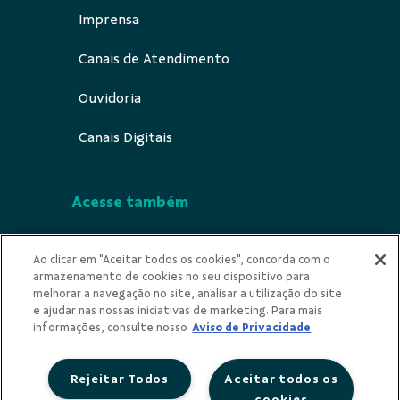
Imprensa
Canais de Atendimento
Ouvidoria
Canais Digitais
Acesse também
Segurança
Ao clicar em "Aceitar todos os cookies", concorda com o
armazenamento de cookies no seu dispositivo para
Indícios de Ilicitude
melhorar a navegação no site, analisar a utilização do site
e ajudar nas nossas iniciativas de marketing. Para mais
Privacidade
informações, consulte nosso
Aviso de Privacidade
Rejeitar Todos
Aceitar todos os
cookies