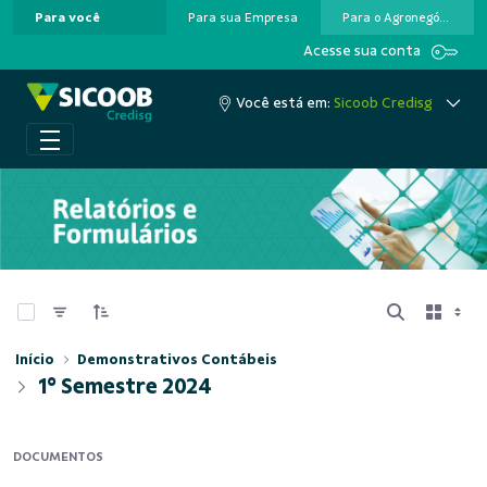
Para você
Para sua Empresa
Para o Agronegócio
Pular para o Conteúdo principal
Acesse sua conta
Você está em:
Sicoob Credisg
0 de 4 Itens selecionados
Início
Demonstrativos Contábeis
1° Semestre 2024
DOCUMENTOS