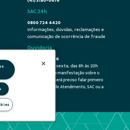
(41) 3180-0676
SAC 24h
0800 724 4420
Informações, dúvidas, reclamações e
comunicação de ocorrência de fraude
Ouvidoria
0800 725 0996
De segunda a sexta, das 8h às 20h
os
É a sua primeira manifestação sobre o
 fala - De
tema? Se sim, será preciso falar primeiro
20h
com a Central de Atendimento, SAC ou a
s
cooperativa.
okies