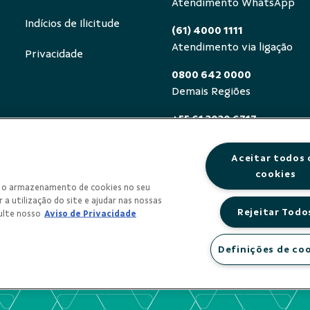
Atendimento WhatsApp
Indícios de Ilicitude
(61) 4000 1111
Atendimento via ligação
Privacidade
0800 642 0000
Demais Regiões
+55 61 3030 6717
Exterior (ligue a cobrar)
Aceitar todos 
0800 940 0458
cookies
Deficientes auditivos ou de
om o armazenamento de cookies no seu
segunda a sexta, das 8h às 
 a utilização do site e ajudar nas nossas
Rejeitar Todo
ulte nosso
Aviso de Privacidade
Definições de co