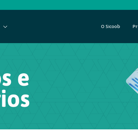
O Sicoob
Pr