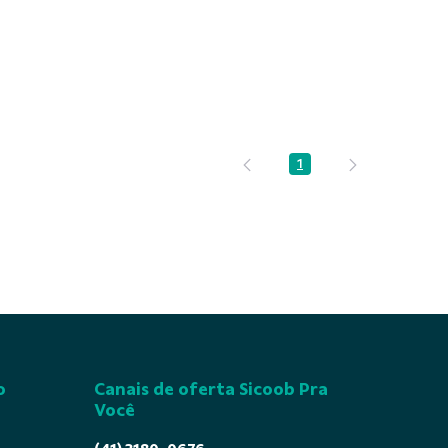
1
Página
o
Canais de oferta Sicoob Pra
Você