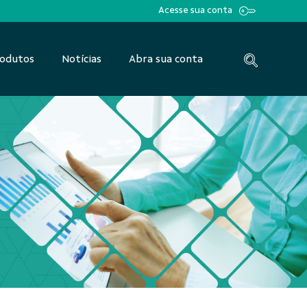
Acesse sua conta
odutos
Notícias
Abra sua conta