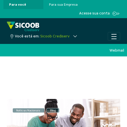
Para você
Para sua Empresa
Pular para o Conteúdo principal
Acesse sua conta
Você está em:
Sicoob Crediserv
Webmail
Notícias Nacionais
Blog