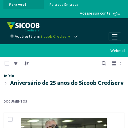
Para você
Para sua Empresa
Pular para o Conteúdo principal
Acesse sua conta
Você está em:
Sicoob Crediserv
Webmail
0 de 88 Itens selecionados
Início
Aniversário de 25 anos do Sicoob Crediserv
DOCUMENTOS