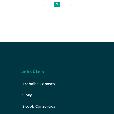
1
Página
Links Úteis
Trabalhe Conosco
Sipag
Sicoob Consórcios