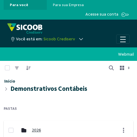
Para você
Para sua Empresa
Pular para o Conteúdo principal
Acesse sua conta
Você está em:
Sicoob Crediserv
Webmail
0 de 8 Itens selecionados
Início
Demonstrativos Contábeis
PASTAS
2026