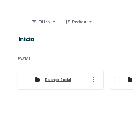
0 de 4 Itens selecionados
Filtro
Pedido
Início
PASTAS
Balanço Social