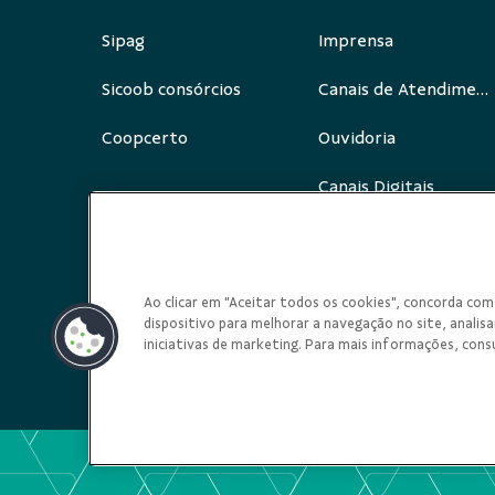
Sipag
Imprensa
Sicoob consórcios
Canais de Atendimento
Coopcerto
Ouvidoria
Canais Digitais
Redes Sociais
Ao clicar em "Aceitar todos os cookies", concorda c
dispositivo para melhorar a navegação no site, analisar
iniciativas de marketing. Para mais informações, cons