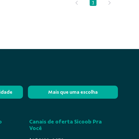
1
Página
lidade
Mais que uma escolha
o
Canais de oferta Sicoob Pra
Você