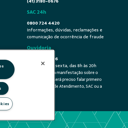
(41) 3180-0676
SAC 24h
0800 724 4420
Informações, dúvidas, reclamações e
comunicação de ocorrência de fraude
Ouvidoria
0800 725 0996
De segunda a sexta, das 8h às 20h
os
É a sua primeira manifestação sobre o
 fala - De
tema? Se sim, será preciso falar primeiro
20h
com a Central de Atendimento, SAC ou a
s
cooperativa.
okies