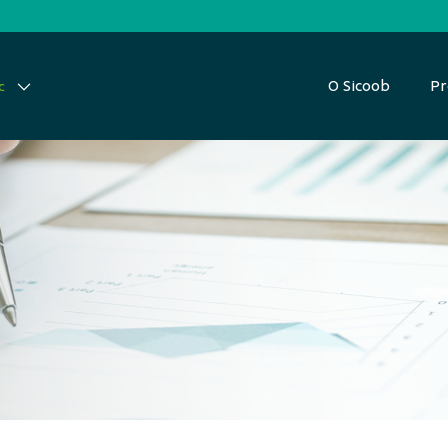
O Sicoob
Pr
c