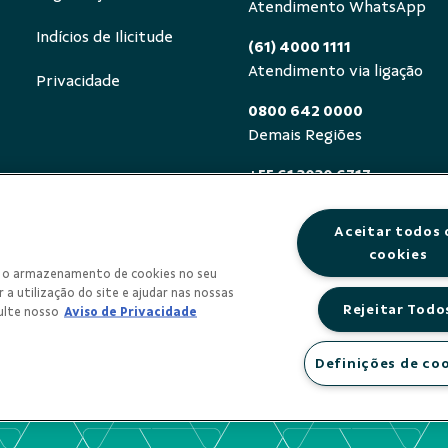
Atendimento WhatsApp
Indícios de Ilicitude
(61) 4000 1111
Atendimento via ligação
Privacidade
0800 642 0000
Demais Regiões
+55 61 3030 6717
Exterior (ligue a cobrar)
Aceitar todos 
0800 940 0458
cookies
Deficientes auditivos ou de
om o armazenamento de cookies no seu
segunda a sexta, das 8h às 
 a utilização do site e ajudar nas nossas
Rejeitar Todo
ulte nosso
Aviso de Privacidade
Definições de co