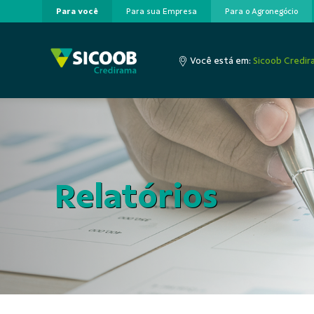
Para você
Para sua Empresa
Para o Agronegócio
Pular para o Conteúdo principal
Você está em:
Sicoob Credir
Relatórios