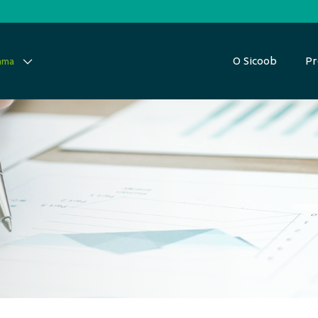
O Sicoob
Pr
ama