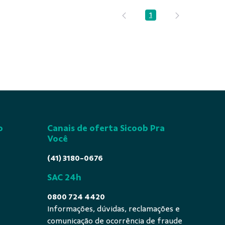
1
Página
o
Canais de oferta Sicoob Pra
Você
(41) 3180-0676
SAC 24h
0800 724 4420
Informações, dúvidas, reclamações e
comunicação de ocorrência de fraude