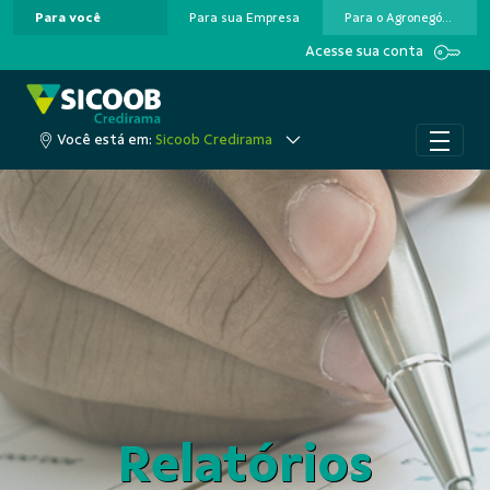
Para você
Para sua Empresa
Para o Agronegócio
Pular para o Conteúdo principal
Acesse sua conta
Você está em:
Sicoob Credirama
Relatórios