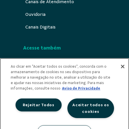
Canais de Atendimento
Ouvidoria
Canais Digitais
Acesse também
Segurança
Ao clicar em "Aceitar todos os cookies", concorda com o
armazenamento de cookies no seu dispositivo para
Indícios de Ilicitude
melhorar a navegação no site, analisar a utilização do site
e ajudar nas nossas iniciativas de marketing. Para mais
Privacidade
informações, consulte nosso
Aviso de Privacidade
Rejeitar Todos
Aceitar todos os
cookies
Redes Sociais