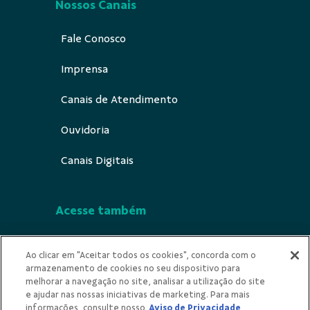
Nossos Canais
Fale Conosco
Imprensa
Canais de Atendimento
Ouvidoria
Canais Digitais
Acesse também
Segurança
Ao clicar em "Aceitar todos os cookies", concorda com o
armazenamento de cookies no seu dispositivo para
Indícios de Ilicitude
melhorar a navegação no site, analisar a utilização do site
e ajudar nas nossas iniciativas de marketing. Para mais
Privacidade
informações, consulte nosso
Aviso de Privacidade