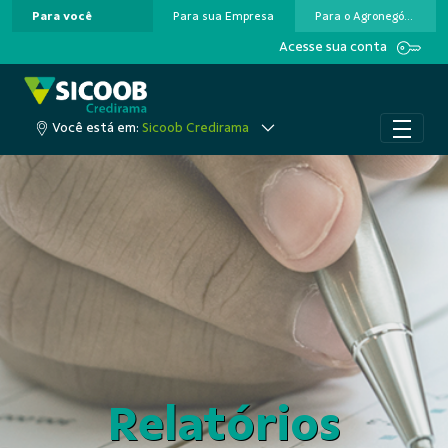
Para você
Para sua Empresa
Para o Agronegócio
Pular para o Conteúdo principal
Acesse sua conta
Você está em:
Sicoob Credirama
Relatórios