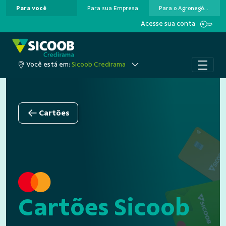
Para você
Para sua Empresa
Para o Agronegócio
Pular para o Conteúdo principal
Acesse sua conta
Você está em:
Sicoob Credirama
Cartões
Cartões Sicoob