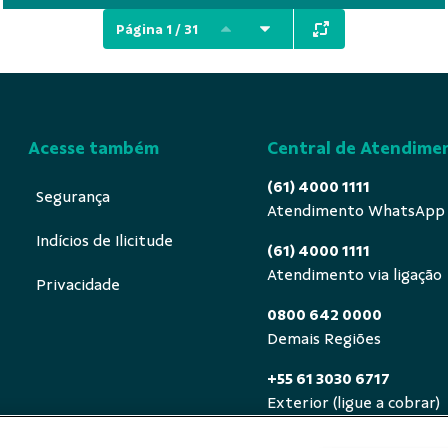
Página 1 / 31
Acesse também
Central de Atendime
(61) 4000 1111
Segurança
Atendimento WhatsApp
Indícios de Ilicitude
(61) 4000 1111
Atendimento via ligação
Privacidade
0800 642 0000
Demais Regiões
+55 61 3030 6717
Exterior (ligue a cobrar)
0800 940 0458