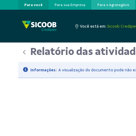
Para você
Para sua Empresa
Para o Agronegócio
Pular para o Conteúdo principal
Você está em:
Sicoob Credipe
Relatório das ativida
Informações:
A visualização do documento pode não exi