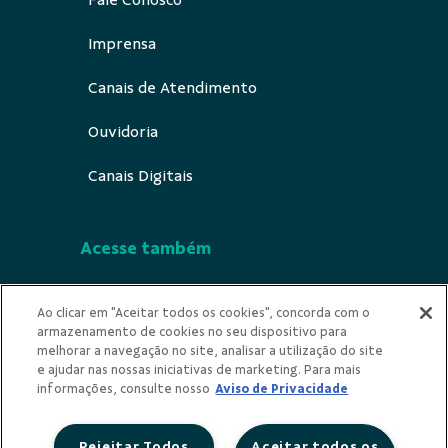
Imprensa
Canais de Atendimento
Ouvidoria
Canais Digitais
Acesse também
Segurança
Ao clicar em "Aceitar todos os cookies", concorda com o
armazenamento de cookies no seu dispositivo para
Indícios de Ilicitude
melhorar a navegação no site, analisar a utilização do site
e ajudar nas nossas iniciativas de marketing. Para mais
Privacidade
informações, consulte nosso
Aviso de Privacidade
Rejeitar Todos
Aceitar todos os