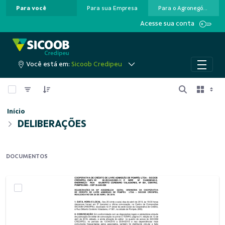
Para você
Para sua Empresa
Para o Agronegócio
Pular para o Conteúdo principal
Acesse sua conta
Você está em:
Sicoob Credipeu
0 de 2 Itens selecionados
Início
DELIBERAÇÕES
DOCUMENTOS