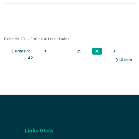
Exibindo 291 - 300 de 411 resultados.
30
1
...
29
31
Página
Página
Páginas intermediárias Usar ABA para na
Página
Página
...
42
Páginas intermediárias Usar ABA para navegar.
Página
Links Úteis