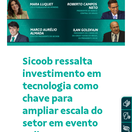
Sicoob ressalta
investimento em
tecnologia como
chave para
ampliar escala do
setor em evento